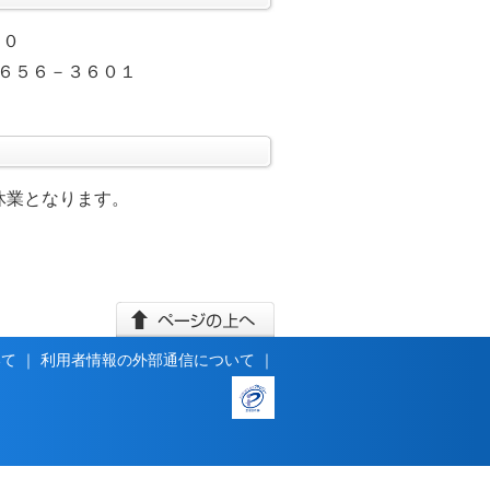
４０
－６５６－３６０１
め休業となります。
いて
｜
利用者情報の外部通信について
｜